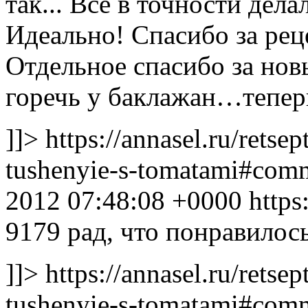
так...
Все в точности дел
Идеально! Спасибо за рец
Отдельное спасибо за нов
горечь у баклажан…теперь
]]>
https://annasel.ru/retsep
tushenyie-s-tomatami#co
2012 07:48:08 +0000
https
9179
рад, что понравилос
]]>
https://annasel.ru/retsep
tushenyie-s-tomatami#co