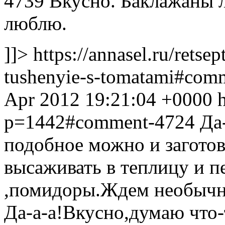
4739
Вкусно. Баклажаны 
люблю.
]]>
https://annasel.ru/retsep
tushenyie-s-tomatami#co
Apr 2012 19:21:04 +0000
h
p=1442#comment-4724
Да
подобное можно и заготов
высаживать в теплицу и п
,помидоры.Ждем необычны
Да-а-а!Вкусно,думаю что